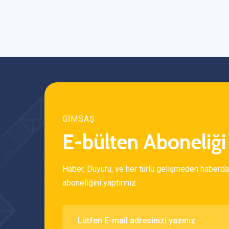
GİMSAŞ
E-bülten Aboneliği
Haber, Duyuru, ve her türlü gelişmeden haberda
aboneliğini yaptırınız