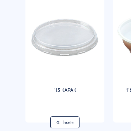
115 KAPAK
1
İncele