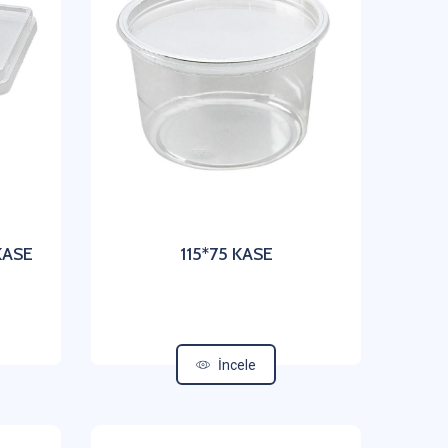
KASE
115*75 KASE
İncele