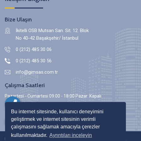
Bize Ulaşın
İkitelli OSB Mutsan San. Sit. 12. Blok
No 40-42 Başakşehir/ İstanbul
0 (212) 485 30 06
0 (212) 485 30 56
info@gimsas.com.tr
Çalışma Saatleri
Pazartesi - Cumartesi 09:00 - 18:00 Pazar: Kapalı
Bu internet sitesinde, kullanıcı deneyimini
geliştirmek ve internet sitesinin verimli
çalışmasını sağlamak amacıyla çerezler
kullanılmaktadır.
Ayrıntıları inceleyin