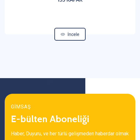
İncele
GİMSAŞ
E-bülten Aboneliği
Haber, Duyuru, ve her türlü gelişmeden haberdar olmak