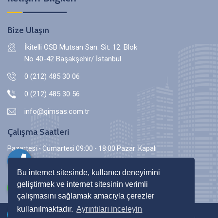
Bize Ulaşın
İkitelli OSB Mutsan San. Sit. 12. Blok
No 40-42 Başakşehir/ İstanbul
0 (212) 485 30 06
0 (212) 485 30 56
info@gimsas.com.tr
Çalışma Saatleri
Pazartesi - Cumartesi 09:00 - 18:00 Pazar: Kapalı
Bu internet sitesinde, kullanıcı deneyimini
geliştirmek ve internet sitesinin verimli
çalışmasını sağlamak amacıyla çerezler
kullanılmaktadır.
Ayrıntıları inceleyin