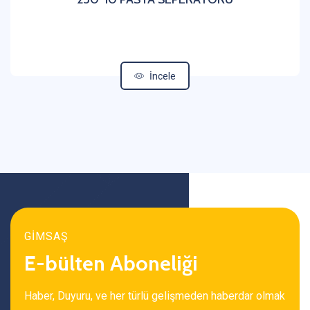
İncele
GİMSAŞ
E-bülten Aboneliği
Haber, Duyuru, ve her türlü gelişmeden haberdar olmak