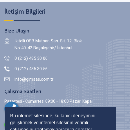
İletişim Bilgileri
Bize Ulaşın
İkitelli OSB Mutsan San. Sit. 12. Blok
No 40-42 Başakşehir/ İstanbul
0 (212) 485 30 06
0 (212) 485 30 56
info@gimsas.com.tr
Çalışma Saatleri
Pazartesi - Cumartesi 09:00 - 18:00 Pazar: Kapalı
Bu internet sitesinde, kullanıcı deneyimini
geliştirmek ve internet sitesinin verimli
çalışmasını sağlamak amacıyla çerezler