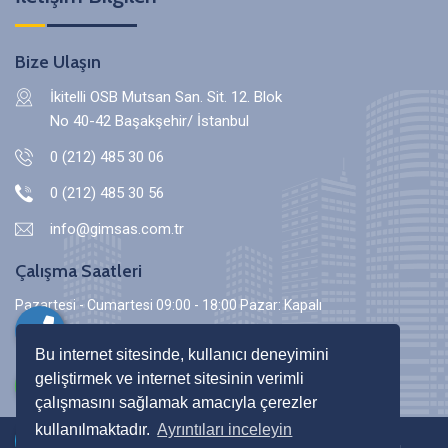
Bize Ulaşın
İkitelli OSB Mutsan San. Sit. 12. Blok
No 40-42 Başakşehir/ İstanbul
0 (212) 485 30 06
0 (212) 485 30 56
info@gimsas.com.tr
Çalışma Saatleri
Pazartesi - Cumartesi 09:00 - 18:00 Pazar: Kapalı
Bu internet sitesinde, kullanıcı deneyimini
geliştirmek ve internet sitesinin verimli
çalışmasını sağlamak amacıyla çerezler
kullanılmaktadır.
Ayrıntıları inceleyin