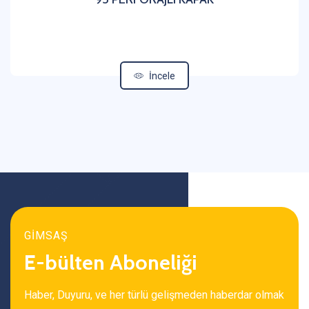
İncele
GİMSAŞ
E-bülten Aboneliği
Haber, Duyuru, ve her türlü gelişmeden haberdar olmak