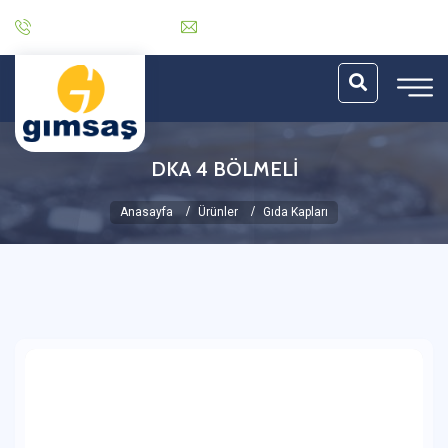
0 (212) 485 30 06
info@gimsas.com.tr
DKA 4 BÖLMELİ
Anasayfa
Ürünler
Gıda Kapları