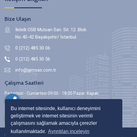
Bize Ulaşın
İkitelli OSB Mutsan San. Sit. 12. Blok
No 40-42 Başakşehir/ İstanbul
0 (212) 485 30 06
0 (212) 485 30 56
info@gimsas.com.tr
Çalışma Saatleri
Pazartesi - Cumartesi 09:00 - 18:00 Pazar: Kapalı
Bu internet sitesinde, kullanıcı deneyimini
geliştirmek ve internet sitesinin verimli
çalışmasını sağlamak amacıyla çerezler
kullanılmaktadır.
Ayrıntıları inceleyin