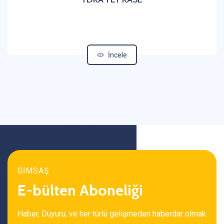
İncele
GİMSAŞ
E-bülten Aboneliği
Haber, Duyuru, ve her türlü gelişmeden haberdar olmak