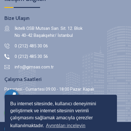
Bize Ulaşın
İkitelli OSB Mutsan San. Sit. 12. Blok
No 40-42 Başakşehir/ İstanbul
0 (212) 485 30 06
0 (212) 485 30 56
info@gimsas.com.tr
Çalışma Saatleri
Pazartesi - Cumartesi 09:00 - 18:00 Pazar: Kapalı
Bu internet sitesinde, kullanıcı deneyimini
geliştirmek ve internet sitesinin verimli
çalışmasını sağlamak amacıyla çerezler
kullanılmaktadır.
Ayrıntıları inceleyin