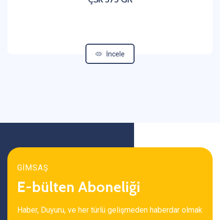
İncele
GİMSAŞ
E-bülten Aboneliği
Haber, Duyuru, ve her türlü gelişmeden haberdar olmak