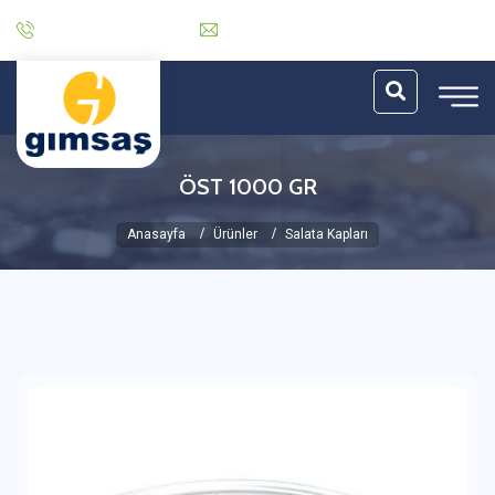
0 (212) 485 30 06
info@gimsas.com.tr
ÖST 1000 GR
Anasayfa
Ürünler
Salata Kapları