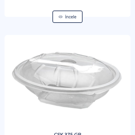
İncele
ÇSK 375 GR